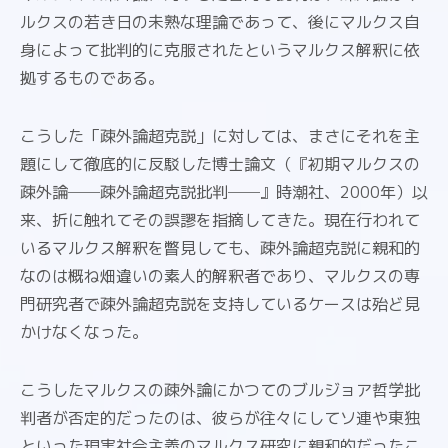
ルクスの若き日の未熟な理論であって、後にマルクス自
身によって批判的に克服されたというマルクス解釈に依
拠するものである。
こうした「疎外論超克説」に対しては、まさにそれを主
題にして徹底的に反駁した博士論文（『初期マルクスの
疎外論──疎外論超克説批判──』時潮社、2000年）以
来、折に触れてその誤謬を指摘してきた。現在行われて
いるマルクス解釈を瞥見しても、疎外論超克説に親和的
なのは概ね畑違いの素人的解釈者であり、マルクスの専
門研究者で疎外論超克説を支持しているケースは殆ど見
かけなくなった。
こうしたマルクスの疎外論にかつてのブルジョア哲学批
判者が否定的だったのは、彼らが往々にしてソ連や東独
といった現実社会主義のマルクス研究に親和的だったこ