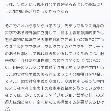
うな、ソ連という現実社会主義を後ろ盾にして基準点と
した批判に過ぎなかったからである。
そこでこれから求められるのは、先ずはマルクス自身の
哲学である疎外論に立脚して、資本主義を意識的または
無意識的に擁護する思潮を批判できるような新たなマル
クス主義哲学である。マルクス主義がアクチュアリティ
のある思潮として現代諸思想と伍していくためには、旧
来型の「弁証法的唯物論」の類では全く話にはならな
い。旧来のマルクス主義哲学は陰に陽にソ連や中国とい
った現実社会主義の後ろ盾によってその説得力を担保し
てきた。現実社会主義が崩壊し、崩壊せずに残った中国
のような国々も事実上の資本主義路線を取っている今と
なっては、かつてのような「ブルジョア哲学批判」の説
得力は殆どない。全く新たに再構築する必要があるわけ
だ。