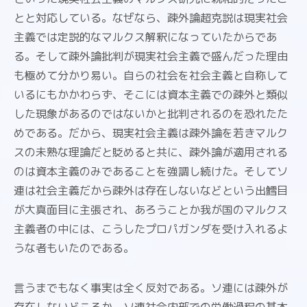
とと対応している。なぜなら、疎外論超克説は現実社会
主義では定説的なマルクス解釈になっていたからであ
る。そして疎外論批判が現実社会主義で盛んだった理由
も極めて分かり易い。自らの社会を社会主義と自称して
いるにもかかわらず、そこには資本主義での疎外と類似
した現象があるのではないかと批判されるのを恐れたた
めである。だから、現実社会主義は疎外論を若きマルク
スの未熟な理論だと貶めると共に、疎外論が適用される
のは資本主義のみであることを強調し続けた。そしてソ
連は社会主義だから疎外は存在しないなどという出鱈目
が大真面目に主張され、あろうことか我が国のマルクス
主義者の中には、こうしたプロパガンダを受け入れるよ
うな者もいたのである。
言うまでもなく事実は全く反対である。ソ連には疎外が